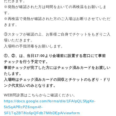
ただきます。
※発熱が確認された方は時間をおいての再検温をお願いしま
す。
※再検温で発熱が確認された方のご入場はお断りさせていただ
きます。
③スタッフが確認の上、お客様ご自身でチケットをもぎりご入
場いただきます。
入場時の手指消毒をお願いします。
①、②、は、当日17:00より会場前に設置する窓口にて事前
チェックを行う予定です。
事前チェックが完了した方にはチェック済みカードをお渡しい
たします。
入場時はチェック済みカードの回収とチケットのもぎり・ドリ
ンク代支払いのみとなります。
WEB問診票はこちらからご確認ください。
https://docs.google.com/forms/d/e/1FAIpQLSfjgKn-
5kSqAPRcPZ6nqm4f-
SF1TqZBTiNs6pQFdb7lWbDEpA/viewform