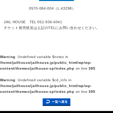
0570-084-004（L:43298）
JAIL HOUSE TEL 052-936-6041
チケット発売状況は上記のTELにお問い合わせください。
Warning
: Undefined variable $notes in
/home/jailhouse/jailhouse.jp/public_html/wp/wp-
content/themes/jailhouse-sp/index.php
on line
385
Warning
: Undefined variable $cd_info in
/home/jailhouse/jailhouse.jp/public_html/wp/wp-
content/themes/jailhouse-sp/index.php
on line
395