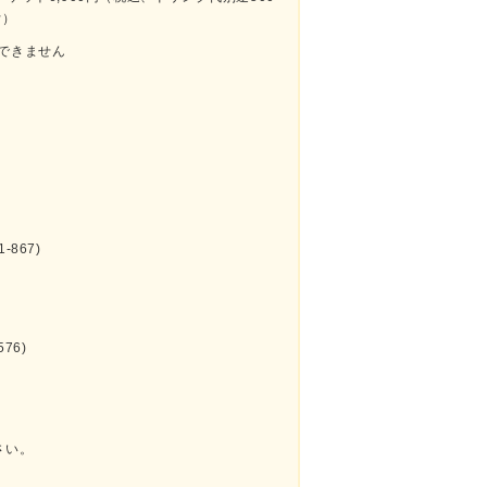
付）
できません
-867)
576)
さい。