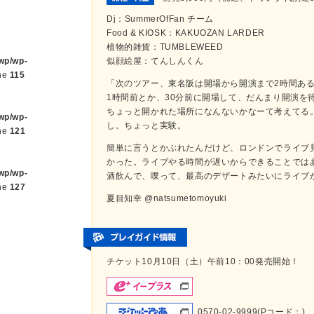
Dj：SummerOfFan チーム
Food & KIOSK：KAKUOZAN LARDER
植物的雑貨：TUMBLEWEED
/wp/wp-
似顔絵屋：てんしんくん
ne
115
「次のツアー、東名阪は開場から開演まで2時間あ
1時間前とか、30分前に開場して、だんまり開演を
ちょっと開かれた場所になんないかなーて考えてる
/wp/wp-
し。ちょっと実験。
ne
121
簡単に言うとかぶれたんだけど、ロンドンでライブ
かった。ライブやる時間が遅いからできることでは
/wp/wp-
酒飲んで、喋って、最高のデザートみたいにライブ
ne
127
夏目知幸 @natsumetomoyuki
チケット10月10日（土）午前10：00発売開始！
0570-02-9999(Pコード：)