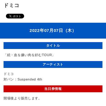
ドミコ
2022年07月07日（木）
タイトル
「続・血を嫌い肉を好むTOUR」
アーティスト
ドミコ
対バン：Suspended 4th
当日券情報
開場後より販売します。