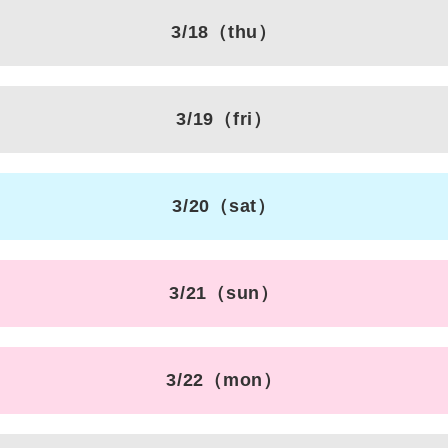
3/18
（thu）
3/19
（fri）
3/20
（sat）
3/21
（sun）
3/22
（mon）