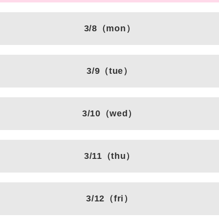
3/8
（mon）
3/9
（tue）
3/10
（wed）
3/11
（thu）
3/12
（fri）