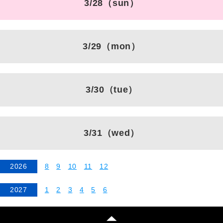
3/28
（sun）
3/29
（mon）
3/30
（tue）
3/31
（wed）
2026
8
9
10
11
12
2027
1
2
3
4
5
6