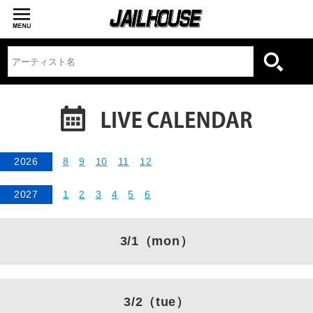
2026
8
9
10
11
12
2027
1
2
3
4
5
6
3/1
（mon）
3/2
（tue）