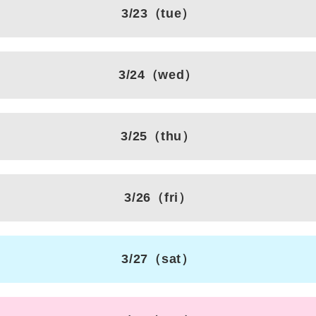
3/23
（tue）
3/24
（wed）
3/25
（thu）
3/26
（fri）
3/27
（sat）