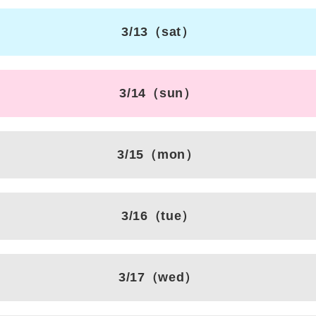
3/13
（sat）
3/14
（sun）
3/15
（mon）
3/16
（tue）
3/17
（wed）