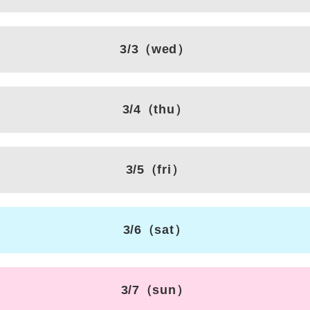
3/3
（wed）
3/4
（thu）
3/5
（fri）
3/6
（sat）
3/7
（sun）