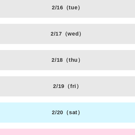
2/16
（tue）
2/17
（wed）
2/18
（thu）
2/19
（fri）
2/20
（sat）