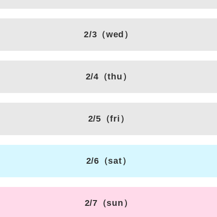
2/3
（wed）
2/4
（thu）
2/5
（fri）
2/6
（sat）
2/7
（sun）