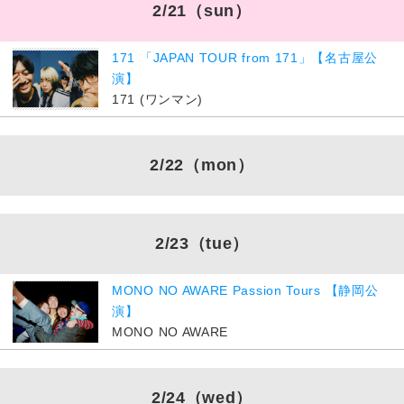
2/21
（sun）
171 「JAPAN TOUR from 171」【名古屋公
演】
171 (ワンマン)
2/22
（mon）
2/23
（tue）
MONO NO AWARE Passion Tours 【静岡公
演】
MONO NO AWARE
2/24
（wed）