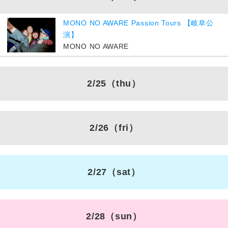
MONO NO AWARE Passion Tours 【岐阜公
演】
MONO NO AWARE
2/25
（thu）
2/26
（fri）
2/27
（sat）
2/28
（sun）