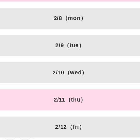
2/8
（mon）
2/9
（tue）
2/10
（wed）
2/11
（thu）
2/12
（fri）