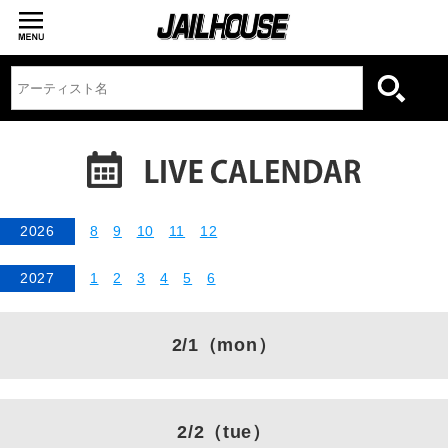
2026
8
9
10
11
12
2027
1
2
3
4
5
6
2/1
（mon）
2/2
（tue）