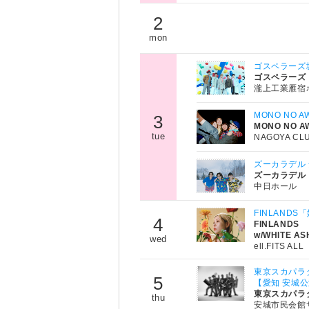
2
mon
ゴスペラーズ坂ツ
ゴスペラーズ
瀧上工業雁宿
MONO NO A
3
MONO NO A
tue
NAGOYA CL
ズーカラデル
ズーカラデル
中日ホール
FINLANDS
4
FINLANDS
w/WHITE AS
wed
ell.FITS ALL
東京スカパラダイス
5
【愛知 安城
東京スカパラ
thu
安城市民会館