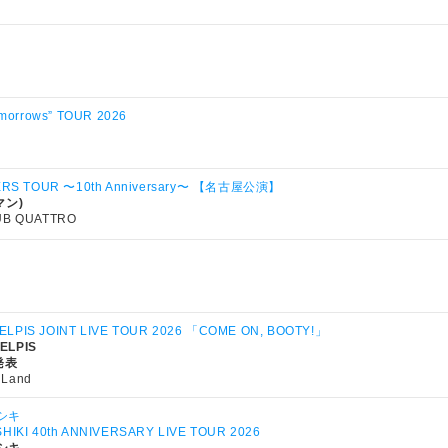
omorrows” TOUR 2026
BERS TOUR 〜10th Anniversary〜 【名古屋公演】
マン)
UB QUATTRO
PIS JOINT LIVE TOUR 2026 「COME ON, BOOTY!」
ELPIS
日発表
y Land
シキ
HIKI 40th ANNIVERSARY LIVE TOUR 2026