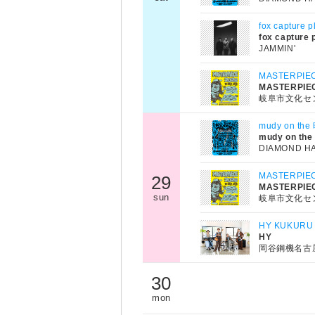
fox capture 
fox capture 
JAMMIN'
MASTERPIE
MASTERPIEC
岐阜市文化セ
mudy on 
mudy on the 
DIAMOND H
MASTERPIE
29
MASTERPIEC
sun
岐阜市文化セ
HY KUKURU
HY
岡谷鋼機名古
30
mon