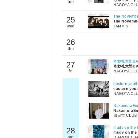
カルロス・ト
tue
NAGOYA CL
The Novembe
25
The Novemb
wed
JAMMIN'
26
thu
奇妙礼太郎BAND
27
奇妙礼太郎BA
fri
NAGOYA CL
eastern 
eastern you
NAGOYA CL
NakamuraEm
NakamuraE
四日市 CLUB
mudy on 
28
mudy on the
sat
DIAMOND H