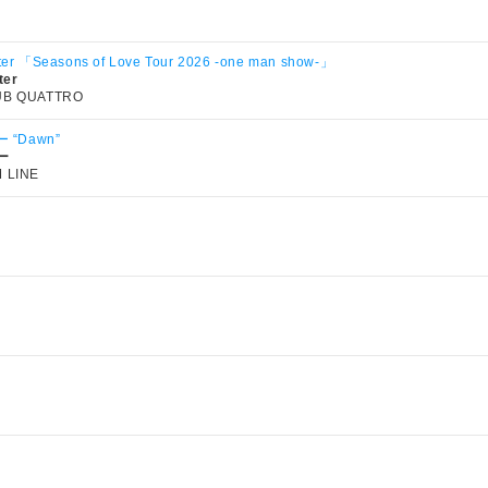
ter 「Seasons of Love Tour 2026 -one man show-」
ter
UB QUATTRO
“Dawn”
ー
 LINE