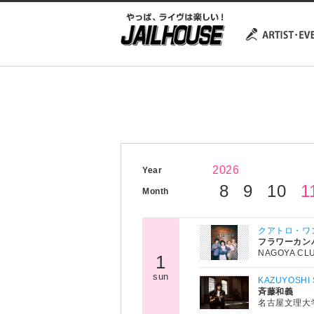
2026
Year
8
9
10
1
Month
クアトロ・ワン
フラワーカン
NAGOYA CL
1
sun
KAZUYOSHI 
斉藤和義
名古屋文理大