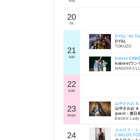
thu
20
fri
DYGL “All T
DYGL
TOKUZO
21
sat
kobore EM
kobore(ワン
NAGOYA CL
22
sun
山中さわお & EL
23
山中さわお & 
guest : 後
mon
Electric Lad
カルロス・ト
24
CARLOS TOS