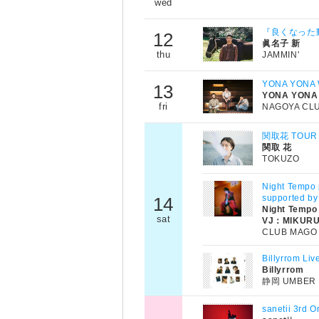
wed
『良くなった
12
眞名子 新
thu
JAMMIN'
YONA YONA 
13
YONA YONA
fri
NAGOYA CL
関取花 TO
関取 花
TOKUZO
Night Tem
supported 
14
Night Tempo
sat
VJ：MIKURU
CLUB MAGO
Billyrrom L
Billyrrom
静岡 UMBER
sanetii 3rd