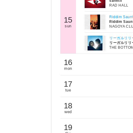
sanetii
RAD HALL
Riddim Saun
15
Riddim Saun
sun
NAGOYA CL
リーガルリリー 
リーガルリリ
THE BOTTOM
16
mon
17
tue
18
wed
19