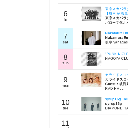
東京スカパラダイス
6
【岐阜 多治
東京スカパラ
fri
バロー文化ホ
NakamuraEm
7
NakamuraE
sat
岐阜 yanagas
“PUNK NIGH
8
NAGOYA CL
sun
カライドスコープ
9
カライドスコ
Guest : 後
mon
RAD HALL
syrup16g Tou
10
syrup16g
tue
DIAMOND H
11