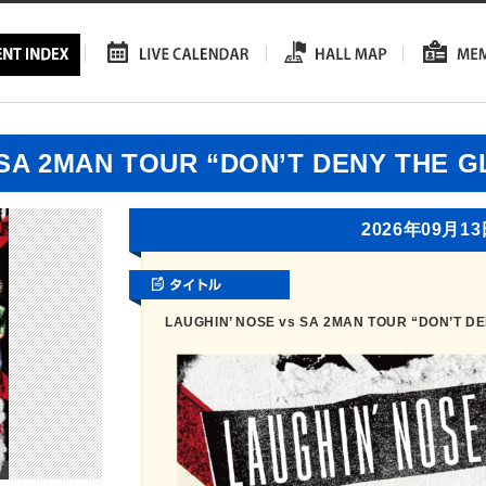
 SA 2MAN TOUR “DON’T DENY THE 
2026年09月1
LAUGHIN’ NOSE vs SA 2MAN TOUR “DON’T D