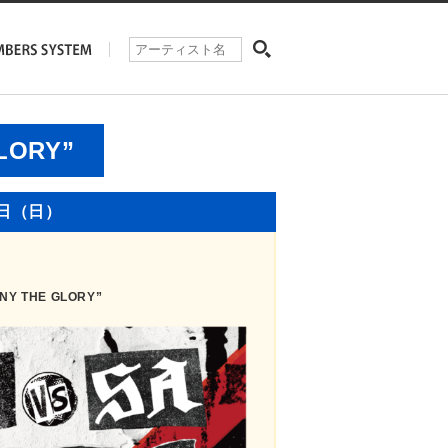
GLORY”
3日（日）
ENY THE GLORY”