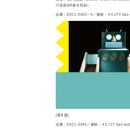
の音源全8曲を収録）
品番：ESCL-5383～4／価格：￥3,273 (tax o
[通常盤]
品番：ESCL-5385／価格：￥2,727 (tax out