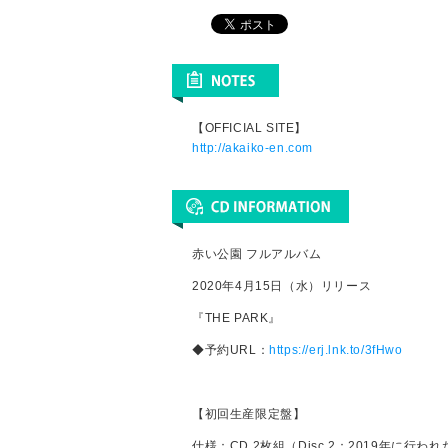
【OFFICIAL SITE】
http://akaiko-en.com
赤い公園 フルアルバム
2020年4月15日（水）リリース
『THE PARK』
◆予約URL：
https://erj.lnk.to/3fHwo
【初回生産限定盤】
仕様：CD 2枚組（Disc 2：2019年に行われたY