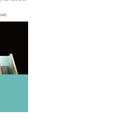
ut)
)