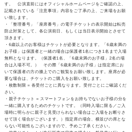
す。 公演直前にはオフィシャルホームページをご確認の上、
記載されている「注意事項」内容をご了承の上、ご来場をお願
い致します。
・「整理番号」「座席番号」の電子チケットの表示開始は転売
防止対策として、各公演前日、もしくは当日表示開始とさせて
頂きます。
・6歳以上のお客様はチケットが必要となります。「6歳未満の
お子様」は保護者と一緒の場合は保護者1名につき1名まで入場
無料となります。（保護者1名、「6歳未満のお子様」2名の場
合は入場不可。） その際「6歳未満のお子様」は指定席にお
いて保護者の方の膝上でのご観覧をお願い致します。座席が必
要な場合は、チケットのご購入をお願い致します。
・枚数制限 = 各受付ごとに異なります。受付ごとにご確認くだ
さい。
・親子チケット = スマートフォンをお持ちでないお子様の分を
一緒に購入するためのチケットです。（同時入場に限る／ご入
場時に明らかに親子と見受けられない場合はご入場をお断りさ
せて頂く場合がございます。）指定席の場合、横並びの席とな
らない可能性もございますので、予めご了承ください。